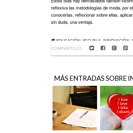
Estos días hay demasiados
fashion victi
reflexiva las metodologías de moda, por 
conocerlas, reflexionar sobre ellas, aplica
sin duda, una ventaja.
EDUCACIÓN
,
ESCUELA
,
INNOVACIÓN
,
COMPÁRTELO:
MÁS ENTRADAS SOBRE
I