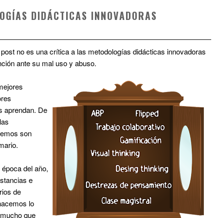
LOGÍAS DIDÁCTICAS INNOVADORAS
e post no es una crítica a las metodologías didácticas innovadoras
ención ante su mal uso y abuso.
mejores
ores
os aprendan. De
las
onemos son
mario.
a época del año,
nstancias e
rios de
 hacemos lo
r mucho que