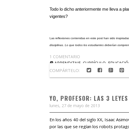
Todo lo dicho anteriormente me lleva a p
vigentes?
Las reflexiones contenidas en este post han sido inspirada
disciplinas. Lo que todos los estudiantes deberían compre
1 COMENTARIO
APRENDIZAJE
,
CURRÍCULO
,
EDUCACIÓ
COMPÁRTELO:
YO, PROFESOR: LAS 3 LEYES
lunes, 27 de mayo de 2013
En los años 40 del siglo XX, Isaac Asim
por las que se regían los robots protagon