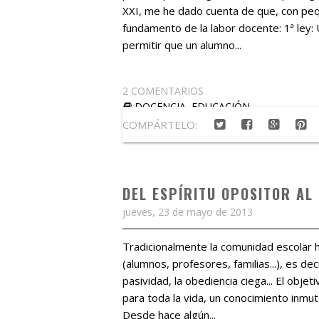
XXI, me he dado cuenta de que, con pe
fundamento de la labor docente: 1ª ley:
permitir que un alumno...
2 COMENTARIOS
DOCENCIA
,
EDUCACIÓN
COMPÁRTELO:
DEL ESPÍRITU OPOSITOR AL
jueves, 23 de mayo de 2013
Tradicionalmente la comunidad escolar 
(alumnos, profesores, familias...), es dec
pasividad, la obediencia ciega... El objet
para toda la vida, un conocimiento inmut
Desde hace algún...