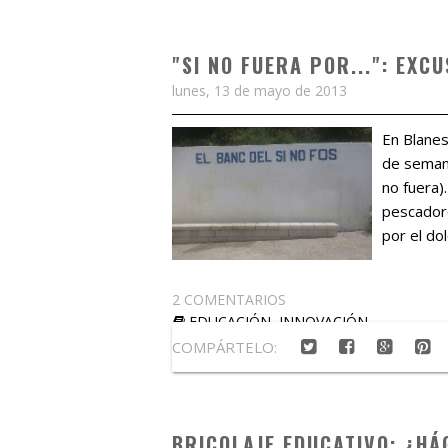
"SI NO FUERA POR...": EX
lunes, 13 de mayo de 2013
En Blanes
de semana
no fuera)
pescadore
por el dol
2 COMENTARIOS
EDUCACIÓN
,
INNOVACIÓN
COMPÁRTELO:
BRICOLAJE EDUCATIVO: ¿HÁ