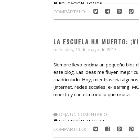
EDUCACIÓN
,
LOMCE
COMPÁRTELO:
LA ESCUELA HA MUERTO: ¡VI
miércoles, 15 de mayo de 2013
Siempre llevo encima un pequeño bloc d
este blog. Las ideas me fluyen mejor cu
cuadriculado. Hoy, mientras leía alguno
(internet, redes sociales, e-learning, M
muerto y con ella todo lo que orbita...
DEJA UN COMENTARIO
EDUCACIÓN
,
ESCUELA
COMPÁRTELO: