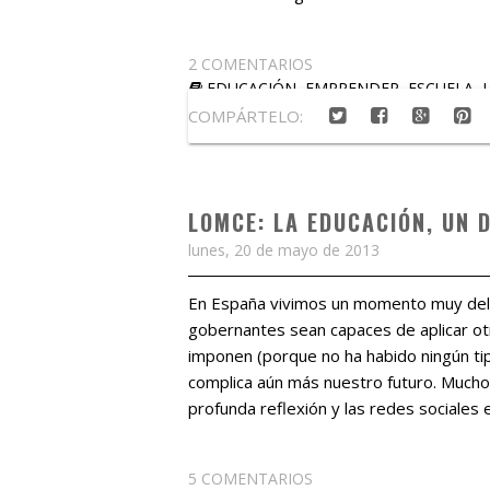
2 COMENTARIOS
EDUCACIÓN
,
EMPRENDER
,
ESCUELA
,
COMPÁRTELO:
LOMCE: LA EDUCACIÓN, UN 
lunes, 20 de mayo de 2013
En España vivimos un momento muy deli
gobernantes sean capaces de aplicar otra
imponen (porque no ha habido ningún ti
complica aún más nuestro futuro. Mucho
profunda reflexión y las redes sociales e
5 COMENTARIOS