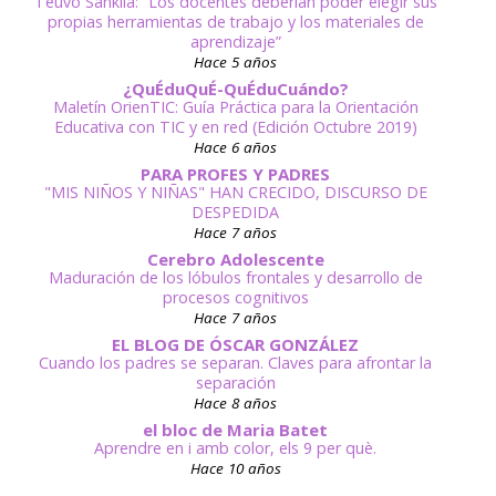
Teuvo Sankila: “Los docentes deberían poder elegir sus
propias herramientas de trabajo y los materiales de
aprendizaje”
Hace 5 años
¿QuÉduQuÉ-QuÉduCuándo?
Maletín OrienTIC: Guía Práctica para la Orientación
Educativa con TIC y en red (Edición Octubre 2019)
Hace 6 años
PARA PROFES Y PADRES
"MIS NIÑOS Y NIÑAS" HAN CRECIDO, DISCURSO DE
DESPEDIDA
Hace 7 años
Cerebro Adolescente
Maduración de los lóbulos frontales y desarrollo de
procesos cognitivos
Hace 7 años
EL BLOG DE ÓSCAR GONZÁLEZ
Cuando los padres se separan. Claves para afrontar la
separación
Hace 8 años
el bloc de Maria Batet
Aprendre en i amb color, els 9 per què.
Hace 10 años