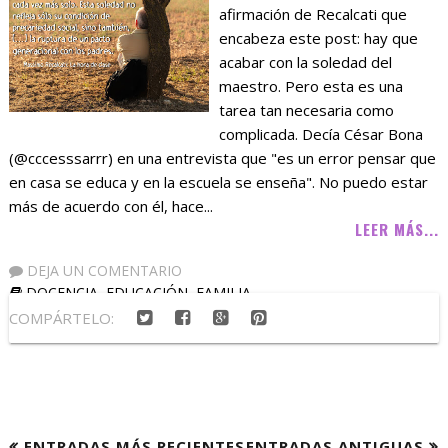
afirmación de Recalcati que
encabeza este post: hay que
acabar con la soledad del
maestro. Pero esta es una
tarea tan necesaria como
complicada. Decía César Bona
(@cccesssarrr) en una entrevista que "es un error pensar que
en casa se educa y en la escuela se enseña". No puedo estar
más de acuerdo con él, hace...
LEER MÁS...
DEJA UN COMENTARIO
DOCENCIA
,
EDUCACIÓN
,
FAMILIA
COMPÁRTELO:
ENTRADAS MÁS RECIENTES
ENTRADAS ANTIGUAS