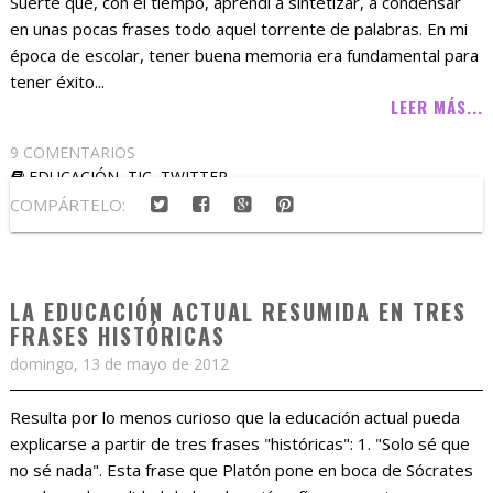
Suerte que, con el tiempo, aprendí a sintetizar, a condensar
en unas pocas frases todo aquel torrente de palabras. En mi
época de escolar, tener buena memoria era fundamental para
tener éxito...
LEER MÁS...
9 COMENTARIOS
EDUCACIÓN
,
TIC
,
TWITTER
COMPÁRTELO:
LA EDUCACIÓN ACTUAL RESUMIDA EN TRES
FRASES HISTÓRICAS
domingo, 13 de mayo de 2012
Resulta por lo menos curioso que la educación actual pueda
explicarse a partir de tres frases "históricas": 1. "Solo sé que
no sé nada". Esta frase que Platón pone en boca de Sócrates