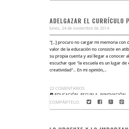
ADELGAZAR EL CURRÍCULO 
lunes, 24 de noviembre de 2014
"[...] procuro no cargar mi memoria con
valor de la educación no consiste en at
su propia cuenta y así llegar a conocer a
escuchar que "la escuela es un lugar de 
creatividad"... En mi opinión,...
22 COMENTARIOS
EDUCACIÓN
,
ESCUELA
,
INNOVACIÓN
COMPÁRTELO: