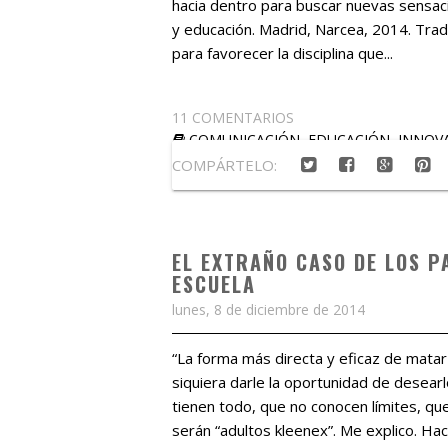
hacia dentro para buscar nuevas sensaci
y educación. Madrid, Narcea, 2014. Trad
para favorecer la disciplina que...
11 COMENTARIOS
COMUNICACIÓN
,
EDUCACIÓN
,
INNOV
COMPÁRTELO:
EL EXTRAÑO CASO DE LOS P
ESCUELA
lunes, 8 de diciembre de 2014
“La forma más directa y eficaz de matar 
siquiera darle la oportunidad de desearl
tienen todo, que no conocen límites, q
serán “adultos kleenex”. Me explico. H