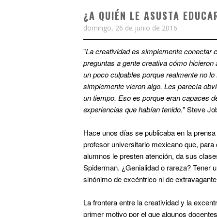
¿A QUIÉN LE ASUSTA EDUCA
domingo, 26 de junio de 2016
"
La creatividad es simplemente conectar
preguntas a gente creativa cómo hicieron 
un poco culpables porque realmente no lo 
simplemente vieron algo. Les parecía obv
un tiempo. Eso es porque eran capaces d
experiencias que habían tenido.
" Steve Jo
H
ace unos días se publicaba en la prensa
profesor universitario mexicano que, para
alumnos le presten atención, da sus clas
Spiderman. ¿Genialidad o rareza?
Tener u
sinónimo de
excéntrico ni de extravagante
La frontera entre la creatividad y la exce
primer motivo por el que algunos docentes