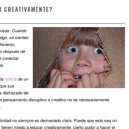
R CREATIVAMENTE?
 cosas. Cuando
algo, se sienten
hicieron,
io después de
e conectar
bs
 la
noticia
de un
 que sus
es
disfrazado
de
n pensamiento disruptivo o creativo no
es
necesariamente
.
ntricidad no siempre es demasiado clara. Puede que este sea un
 tienen miedo a educar creativamente: cierto pudor a hacer el