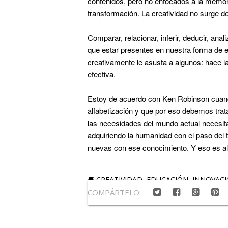
contenidos, pero no enfocados a la memori
transformación. La creatividad no surge d
Comparar, relacionar, inferir, deducir, anal
que estar presentes en nuestra forma de e
creativamente le asusta a algunos: hace la
efectiva.
Estoy de acuerdo con Ken Robinson cuando
alfabetización y que por eso debemos tra
las necesidades del mundo actual necesit
adquiriendo la humanidad con el paso del 
nuevas con ese conocimiento.
Y eso es a
CREATIVIDAD
,
EDUCACIÓN
,
INNOVAC
COMPÁRTELO: