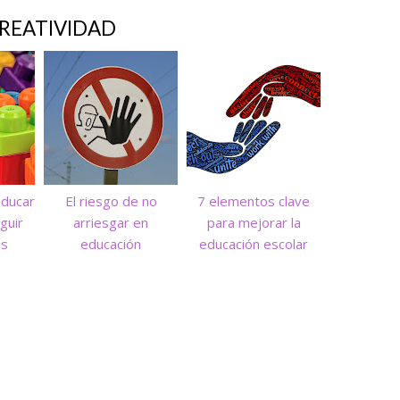
REATIVIDAD
educar
El riesgo de no
7 elementos clave
guir
arriesgar en
para mejorar la
es
educación
educación escolar