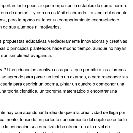
comportamiento peculiar que rompe con lo establecid
o
como norma.
ona de confort... y eso no es fácil ni cómodo. La labor del docente
ces
, pero tampoco es tener un comportamiento encorsetado e
ión de sus alumnos ni motivarlos
.
las propuestas educativas verdaderamente innovadoras y creativas,
deas o principios planteados hace mucho tiempo, aunque no hayan
e son simple extravagancia.
va? Una educación creativa es aquella que permite a los alumnos
e se aprende para pasar un test o un examen
,
o para responder las
ecesaria para escribir un poema, pintar un cuadro o componer una
una teoría científica, un teorema matemático o encontrar una
te hay que abandonar la idea de que a la creatividad se llega por
ncipalmente, teniendo un perfecto conocimiento del objeto de estudio
ue la educación sea creativa debe ofrecer un alto nivel de