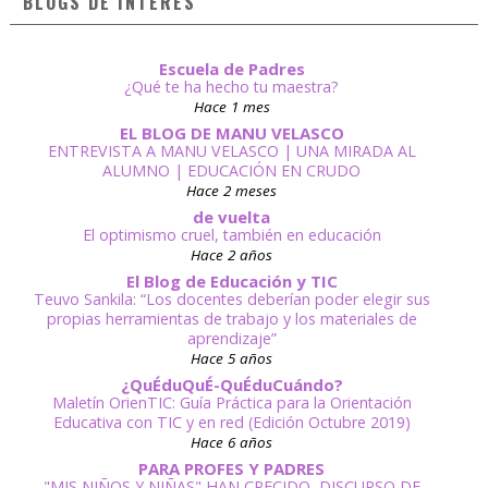
BLOGS DE INTERÉS
Escuela de Padres
¿Qué te ha hecho tu maestra?
Hace 1 mes
EL BLOG DE MANU VELASCO
ENTREVISTA A MANU VELASCO | UNA MIRADA AL
ALUMNO | EDUCACIÓN EN CRUDO
Hace 2 meses
de vuelta
El optimismo cruel, también en educación
Hace 2 años
El Blog de Educación y TIC
Teuvo Sankila: “Los docentes deberían poder elegir sus
propias herramientas de trabajo y los materiales de
aprendizaje”
Hace 5 años
¿QuÉduQuÉ-QuÉduCuándo?
Maletín OrienTIC: Guía Práctica para la Orientación
Educativa con TIC y en red (Edición Octubre 2019)
Hace 6 años
PARA PROFES Y PADRES
"MIS NIÑOS Y NIÑAS" HAN CRECIDO, DISCURSO DE