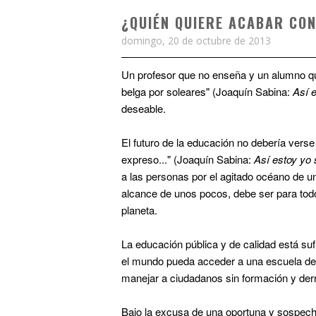
¿QUIÉN QUIERE ACABAR CON
domingo, 20 de octubre de 2013
Un profesor que no enseña y un alumno q
belga por soleares" (Joaquín Sabina:
Así e
deseable.
El futuro de la educación no debería vers
expreso..."
(Joaquín Sabina:
Así estoy yo s
a las personas por el agitado océano de un
alcance de unos pocos, debe ser para tod
planeta.
La educación pública y de calidad está su
el mundo pueda acceder a una escuela de c
manejar a ciudadanos sin formación y derr
Bajo la excusa de una oportuna y sospech